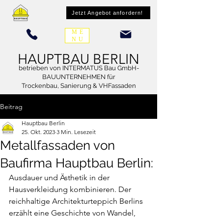
Jetzt Angebot anfordern!
ME
NU
HAUPTBAU BERLIN
betrieben von INTERMATUS Bau GmbH-
BAUUNTERNEHMEN für
Trockenbau, Sanierung & VHFassaden
Beitrag
Hauptbau Berlin
25. Okt. 2023
3 Min. Lesezeit
Metallfassaden von
Baufirma Hauptbau Berlin:
Ausdauer und Ästhetik in der 
Hausverkleidung kombinieren. Der 
reichhaltige Architekturteppich Berlins 
erzählt eine Geschichte von Wandel, 