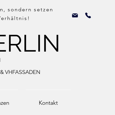
en, sondern setzen
erhältnis!
ER
L
I
N
H
 & VHFASSADEN
nzen
Kontakt