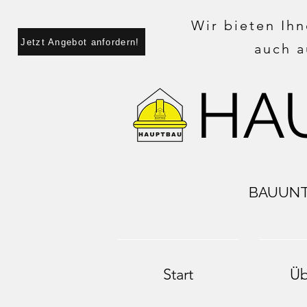
Wir bieten Ihn
Jetzt Angebot anfordern!
auch a
HA
BAUUNT
Start
Üb