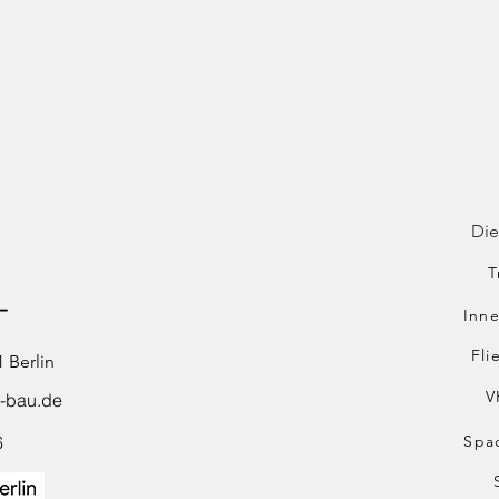
Die
T
T
Inn
Fli
 Berlin
V
-bau.de
Spa
6