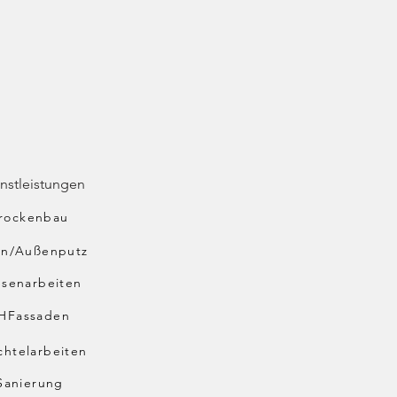
nstleistungen
rockenbau
en/Außenputz
esenarbeiten
HFassaden
chtelarbeiten
Sanierung